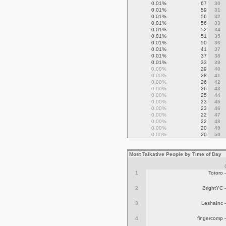
0.01%
67
30
0.01%
59
31
0.01%
56
32
0.01%
56
33
0.01%
52
34
0.01%
51
35
0.01%
50
36
0.01%
41
37
0.01%
37
38
0.01%
33
39
0.00%
29
40
0.00%
28
41
0.00%
26
42
0.00%
26
43
0.00%
25
44
0.00%
23
45
0.00%
23
46
0.00%
22
47
0.00%
22
48
0.00%
20
49
0.00%
20
50
Most Talkative People by Time of Day
1
Totoro 
2
BrightYC 
3
LeshaInc 
4
fingercomp 