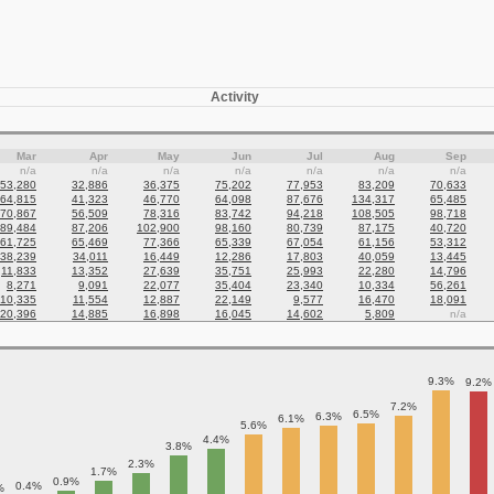
Activity
Mar
Apr
May
Jun
Jul
Aug
Sep
n/a
n/a
n/a
n/a
n/a
n/a
n/a
53,280
32,886
36,375
75,202
77,953
83,209
70,633
64,815
41,323
46,770
64,098
87,676
134,317
65,485
70,867
56,509
78,316
83,742
94,218
108,505
98,718
89,484
87,206
102,900
98,160
80,739
87,175
40,720
61,725
65,469
77,366
65,339
67,054
61,156
53,312
38,239
34,011
16,449
12,286
17,803
40,059
13,445
11,833
13,352
27,639
35,751
25,993
22,280
14,796
8,271
9,091
22,077
35,404
23,340
10,334
56,261
10,335
11,554
12,887
22,149
9,577
16,470
18,091
20,396
14,885
16,898
16,045
14,602
5,809
n/a
9.3%
9.2%
7.2%
6.5%
6.3%
6.1%
5.6%
4.4%
3.8%
2.3%
1.7%
0.9%
0.4%
%