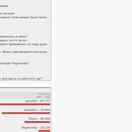
ерваке
ко потерял
надо понять атомную структуру тумана чтобы можно было понять почему он так себя ведет получается
 вернулись в замок"
здесь что-то писал.
Это правда, что Ф с дыркой вызывают привыкание, но надо держать себя в руках
Выглядит достаточно интересно. Можно двигающиеся конструкции строить, а с интеграцией с помощью Create Crafts&Additions еще и программировать
 заходят fingercomp?
г для карты, а найти его где?
Evening
18h – 23h
bpm140 – 87,777
LeshaInc – 75,944
Totoro – 40,448
fingercomp – 18,134