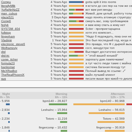
Compu
4 Years Ago
gotta split it into rooms
literallyMilk
4 Years Ago
я кстати до сих пор на том же с
YuRaNnNzZZ
4 Years Ago
вот вам рип винды
man_cubus
3 Years Ago
Живой, дом целый, работу толь
plaza521
3 Days Ago
Comp6
5 Years Ago
смерть вас, зову гробовщиков
fedyk
4 Years Ago
и вам кому спать а кому нет
SY573M_404
5 Years Ago
Sciter - проприетарщина
fullstop
5 Years Ago
хотя это композит...
fingerham
5 Years Ago
"Надо б подождать, пока они не
Vladimir
1 Year Ago
Это был последний год, когда я 
electronic_steve6
5 Years Ago
Wolframoviy
4 Years Ago
согл, миндустри топ
dtd
4 Years Ago
dtd-irc
5 Years Ago
> "этой вашей юнькой"
comp_ticher
5 Years Ago
зарплату дам лампочками!
formula23
4 Years Ago
а тут часто люди такие с майна
bankomat
5 Years Ago
система баганая походу тут
MeXRssBot
4 Years Ago
Полный вывод по ссылке: 🔗
TheRealPhoeniX
5 Years Ago
майн лучшмй клиент
sus
5 Years Ago
писали выше про какой-то диало
Night
Morning
Afternoon
0h – 5h
6h – 11h
12h – 17h
– 5,956
bpm140 – 28,827
bpm140 – 80,968
– 2,934
LeshaInc – 15,964
LeshaInc – 56,615
– 2,234
Totoro – 11,216
Totoro – 42,569
– 1,846
fingercomp – 10,432
fingercomp – 30,919