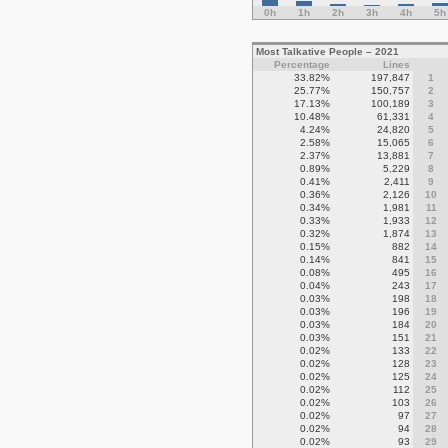
0h
1h
2h
3h
4h
5h
Most Talkative People – 2021
Percentage
Lines
33.82%
197,847
1
25.77%
150,757
2
17.13%
100,189
3
10.48%
61,331
4
4.24%
24,820
5
2.58%
15,065
6
2.37%
13,881
7
0.89%
5,229
8
0.41%
2,411
9
0.36%
2,126
10
0.34%
1,981
11
0.33%
1,933
12
0.32%
1,874
13
0.15%
882
14
0.14%
841
15
0.08%
495
16
0.04%
243
17
0.03%
198
18
0.03%
196
19
0.03%
184
20
0.03%
151
21
0.02%
133
22
0.02%
128
23
0.02%
125
24
0.02%
112
25
0.02%
103
26
0.02%
97
27
0.02%
94
28
0.02%
93
29