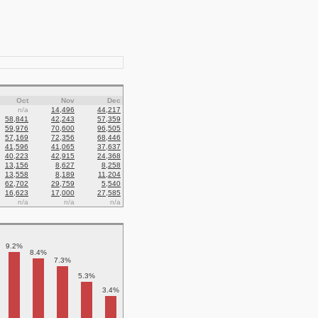
Oct
Nov
Dec
n/a
14,496
44,217
58,841
42,243
57,359
59,976
70,600
96,505
57,169
72,356
68,446
41,596
41,065
37,637
40,223
42,915
24,368
13,156
8,627
8,258
13,558
8,189
11,204
62,702
29,759
5,540
16,623
17,000
27,585
n/a
n/a
n/a
9.2%
8.4%
7.3%
5.3%
3.4%