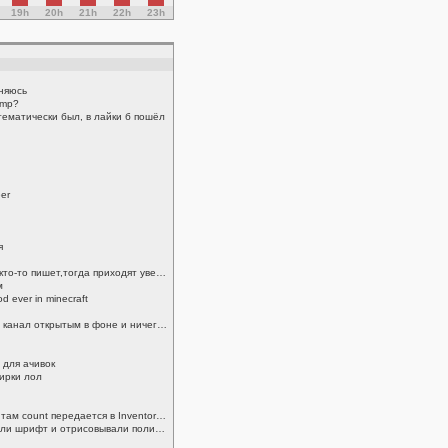
19h
20h
21h
22h
23h
иняюсь
omp?
тематически был, в лайки б пошёл
eer
я
только если ответы на коммент кто-то пишет,тогда приходят уведомления
м
d ever in minecraft
bpm140 я не сдох, просто держу канал открытым в фоне и ничего не пишу. Пару лет назад очень интересовался OpenComputers и тд, а сейчас времени не хватает
 для ачивок
 ирки лол
LeshaInc,спасибо, так понял что там count передается в InventoryUtils а что происходит дальше я уже узнавать боюсь
поэтому они вместо этого хранили шрифт и отрисовывали полинейно текст