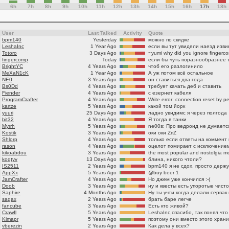
6h
7h
8h
9h
10h
11h
12h
13h
14h
15h
16h
17h
18h
User
Last Talked
Activity
Quote
bpm140
Yesterday
можно по скидке
LeshaInc
1 Year Ago
если вы тут увидели наезд изв
Totoro
3 Days Ago
~yumi why did you ignore fingerc
fingercomp
Today
если бы чуть поразнообразнее 
BrightYC
4 Years Ago
чтоб его разлогинило
MeXaN1cK
1 Year Ago
А уж потом всё остальное
NE0
3 Years Ago
он ставиться два года
Bs0Dd
4 Years Ago
требует качать деб и ставить
Fiender
4 Years Ago
с езернет кабеля
ProgramCrafter
4 Years Ago
Write error: connection reset by p
kartze
5 Years Ago
какой том йорк
yuuri
25 Days Ago
ладно увидимс я через полгода
bit32
4 Years Ago
Я тогда в танки
Myrrh
5 Years Ago
ne00s: Про ведроид не думаетс
Kostik
3 Years Ago
оки оки ZпZ
Shlorp
4 Years Ago
rason
4 Years Ago
оцелот помирает с исключение
kikoabdou
3 Years Ago
the most popular and nostolgia mo
kogtyv
13 Days Ago
блина, никого чтоли?
IS2511
2 Years Ago
AppXx
5 Years Ago
@buy beer 1
JamCrafter
4 Years Ago
Но джем уже кончился :-(
Doob
3 Years Ago
ну и квесты есть упоротые чисто
Saphire
4 Months Ago
Ну ты учти когда делали сервак
sagax
2 Years Ago
брать баре легче
fancube
3 Years Ago
Есть кто живой?
Crawfl
5 Years Ago
Kimapr
5 Years Ago
vberezin
2 Years Ago
Как дела у всех?