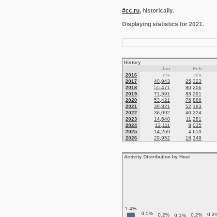
#cc.ru
, historically.
Displaying statistics for 2021.
History
Jan
Feb
2016
n/a
n/a
2017
40,943
25,323
2018
55,471
80,206
2019
71,591
88,291
2020
53,421
76,888
2021
39,821
52,193
2022
36,092
40,224
2023
14,640
11,281
2024
12,111
8,035
2025
14,269
4,659
2026
29,952
16,349
Activity Distribution by Hour
1.4%
0.5%
0.3
0.2%
0.2%
0.1%